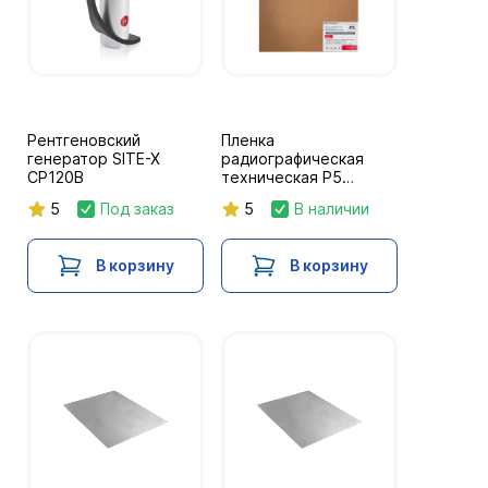
Рентгеновский
Пленка
генератор SITE-X
радиографическая
CP120B
техническая Р5
30x40/2х50л. NIF
5
Под заказ
5
В наличии
В корзину
В корзину