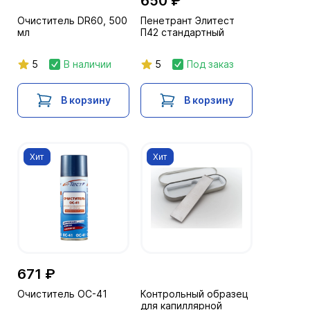
650 ₽
Очиститель DR60, 500
Пенетрант Элитест
мл
П42 стандартный
5
В наличии
5
Под заказ
В корзину
В корзину
Хит
Хит
671 ₽
Очиститель ОС-41
Контрольный образец
для капиллярной