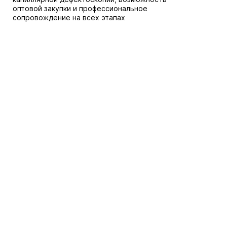
оптовой закупки и профессиональное
сопровождение на всех этапах
сотрудничества.
Закажите материалы для капиллярной
дефектоскопии через сайт или свяжитесь с
нашими специалистами для консультации и
подбора оптимального решения для вашего
предприятия.
Каталог
Услуги и сервис
Как купить