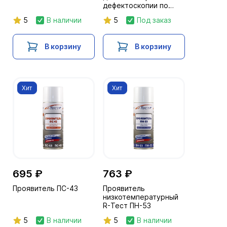
дефектоскопии по
ГОСТ 18442-80, класс
5
В наличии
5
Под заказ
чувствительности I
В корзину
В корзину
Хит
Хит
695 ₽
763 ₽
Проявитель ПС-43
Проявитель
низкотемпературный
R-Тест ПН-53
5
В наличии
5
В наличии