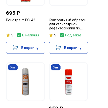
695 ₽
Пенетрант ПС-42
Контрольный образец
для капиллярной
дефектоскопии по
ГОСТ 18442-80, класс
5
В наличии
5
Под заказ
чувствительности II
В корзину
В корзину
Хит
Хит