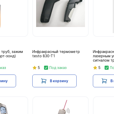
 труб, зажим
Инфракрасный термометр
Инфракрасн
арт-зонд)
testo 830-T1
лазерным у
сигналом тр
аказ
5
Под заказ
5
По
зину
В корзину
В