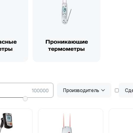
асные
Проникающие
етры
термометры
Производитель
Сд