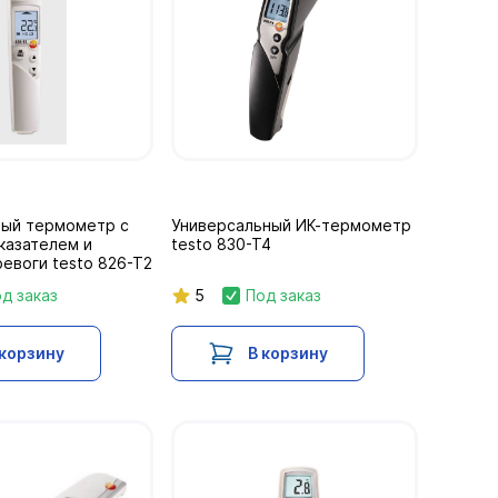
ый термометр с
Универсальный ИК-термометр
казателем и
testo 830-T4
евоги testo 826-T2
д заказ
5
Под заказ
 корзину
В корзину