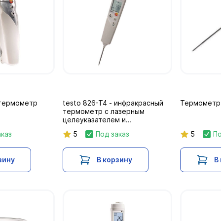
термометр
testo 826-T4 - инфракрасный
Термометр 
термометр с лазерным
целеуказателем и
проникающим пищевым
аказ
5
Под заказ
5
По
зондом (оптика 6:1)
зину
В корзину
В