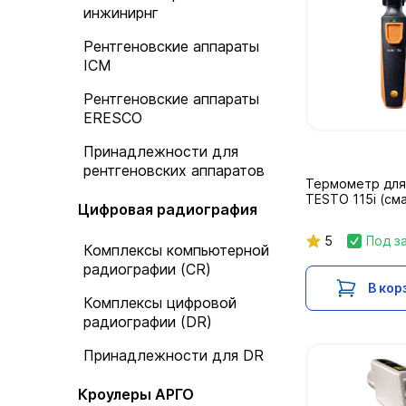
инжинирнг
Рентгеновские аппараты
ICM
Рентгеновские аппараты
ERESCO
Принадлежности для
рентгеновских аппаратов
Термометр для
TESTO 115i (см
Цифровая радиография
5
Под з
Комплексы компьютерной
радиографии (CR)
В кор
Комплексы цифровой
радиографии (DR)
Принадлежности для DR
Кроулеры АРГО