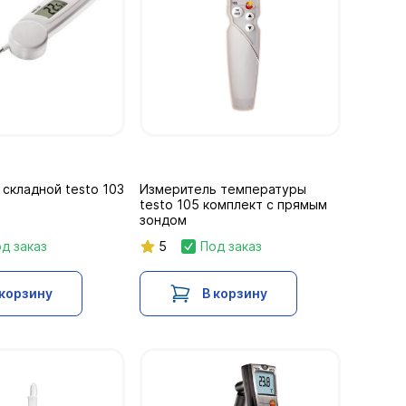
складной testo 103
Измеритель температуры
testo 105 комплект с прямым
зондом
д заказ
5
Под заказ
 корзину
В корзину