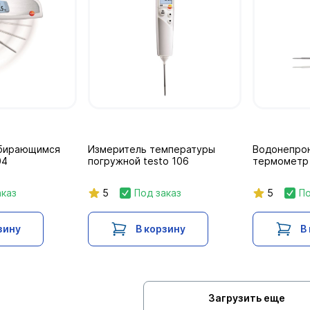
убирающимся
Измеритель температуры
Водонепро
04
погружной testo 106
термометр 
аказ
5
Под заказ
5
По
зину
В корзину
В
Загрузить еще