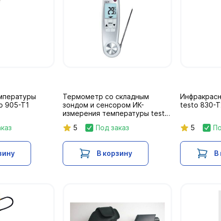
мпературы
Термометр со складным
Инфракрас
o 905-T1
зондом и сенсором ИК-
testo 830-T
измерения температуры testo
104-IR
аказ
5
Под заказ
5
По
зину
В корзину
В