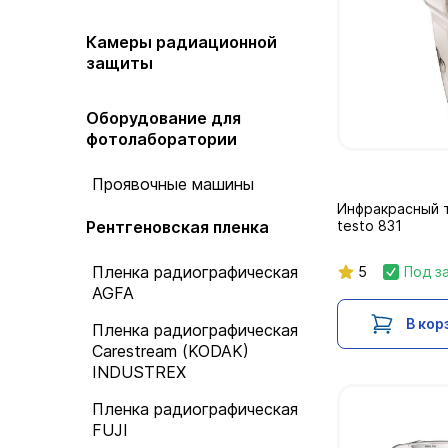
Камеры радиационной
защиты
Оборудование для
фотолаборатории
Проявочные машины
Инфракрасный 
Рентгеновская пленка
testo 831
Пленка радиографическая
5
Под з
AGFA
В кор
Пленка радиографическая
Carestream (KODAK)
INDUSTREX
Пленка радиографическая
FUJI