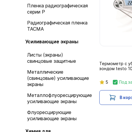
Пленка радиографическая
серии Р
Радиографическая пленка
ТАСМА
Усиливающие экраны
Листы (экраны)
свинцовые защитные
Термометр с 
зондом testo 1
Металлические
(свинцовые) усиливающие
5
Под з
экраны
Металлофлуоресцирующие
В кор
усиливающие экраны
Флуоресцирующие
усиливающие экраны
Химия для