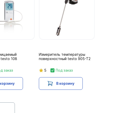
ницаемый
Измеритель температуры
testo 108
поверхностный testo 905-T2
д заказ
5
Под заказ
 корзину
В корзину