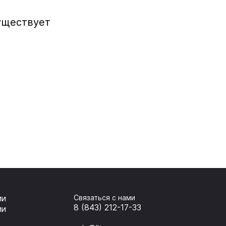
уществует
ии
Связаться с нами
8 (843) 212-17-33
ии