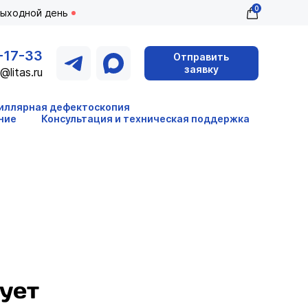
0
выходной день
-17-33
Отправить
заявку
@litas.ru
иллярная дефектоскопия
ние
Консультация и техническая поддержка
ует