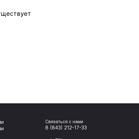
уществует
ии
Связаться с нами
8 (843) 212-17-33
ии