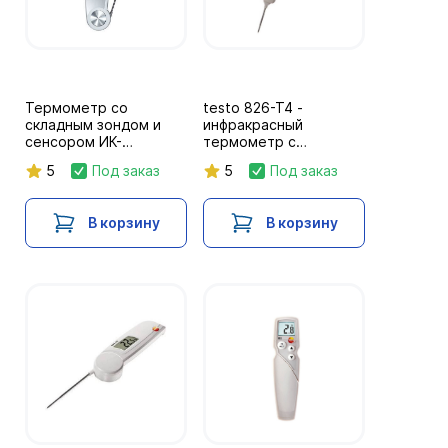
Термометр со
testo 826-T4 -
складным зондом и
инфракрасный
сенсором ИК-
термометр с
измерения
лазерным
5
Под заказ
5
Под заказ
температуры testo
целеуказателем и
104-IR
проникающим
пищевым зондом
В корзину
В корзину
(оптика 6:1)