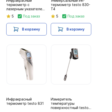
Инфракрасный
Универсальный ИК-
термометр с
термометр testo 830-
лазерным указателем
T4
и сигналом тревоги
5
Под заказ
5
Под заказ
testo 826-T2
В корзину
В корзину
Инфракрасный
Измеритель
термометр testo 831
температуры
поверхностный testo
905-T2