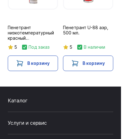
Пенетрант
Пенетрант U-88 аэр,
низкотемпературный
500 мл.
красный
(водосмываемый)
5
Под заказ
5
В наличии
LPT82, 250 мл
В корзину
В корзину
Каталог
Услуги и сервис