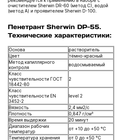
рекомендуется к применению в наборе с
очистителем Sherwin DR-60 (метод C), водой
(метод A) и проявителем Sherwin
D-100
.
Пенетрант Sherwin DP-55.
Технические характеристики:
Основа
растворитель
Цвет
тёмно-красный
Метод капиллярного
водосмываемый
контроля
Класс
чувствительности ГОСТ
2
18442-80
Класс
чувствительности EN
level 2
3452-2
Вязкость
2,4 мм2/с
Плотность
0,847 г/см³
Время выдержки
20 минут
Диапазон рабочих
от +10 до +50 °C
температур
Температура хранения
от 0 до +50 °C