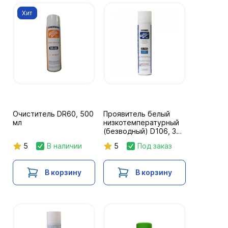
Хит
Очиститель DR60, 500
Проявитель белый
мл
низкотемпературный
(безводный) D106, 300
мл
5
В наличии
5
Под заказ
В корзину
В корзину