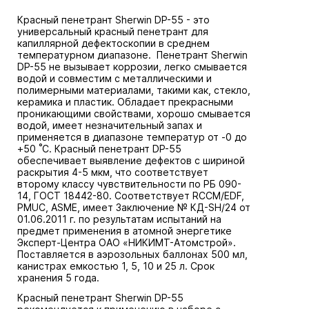
Красный пенетрант Sherwin DP-55 - это
универсальный красный пенетрант для
капиллярной дефектоскопии в среднем
температурном диапазоне. Пенетрант Sherwin
DP-55 не вызывает коррозии, легко смывается
водой и совместим с металлическими и
полимерными материалами, такими как, стекло,
керамика и пластик. Обладает прекрасными
проникающими свойствами, хорошо смывается
водой, имеет незначительный запах и
применяется в диапазоне температур от -0 до
+50 ˚С. Красный пенетрант DP-55
обеспечивает выявление дефектов с шириной
раскрытия 4-5 мкм, что соответствует
второму классу чувствительности по РБ 090-
14, ГОСТ 18442-80. Соответствует RCCM/EDF,
PMUC, ASME, имеет Заключение № КД-SH/24 от
01.06.2011 г. по результатам испытаний на
предмет применения в атомной энергетике
Эксперт-Центра ОАО «НИКИМТ-Атомстрой».
Поставляется в аэрозольных баллонах 500 мл,
канистрах емкостью 1, 5, 10 и 25 л. Срок
хранения 5 года.
Красный пенетрант Sherwin DP-55