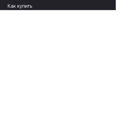
Как купить
О компании
Связаться с нами
8 (843) 212-17-33
sale@litas.ru
г. Казань ул. Серова 9а
Подписаться на новости и акции