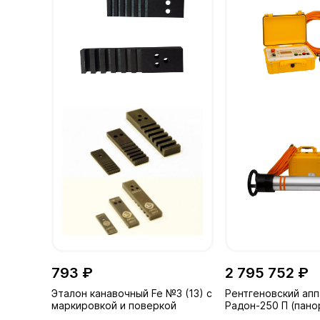
793 ₽
2 795 752 ₽
Эталон канавочный Fe №3 (13) с
Рентгеновский апп
маркировкой и поверкой
Радон-250 П (пан