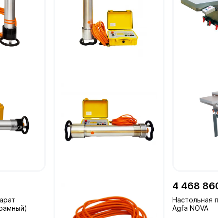
4 468 86
арат
Настольная 
орамный)
Agfa NOVA