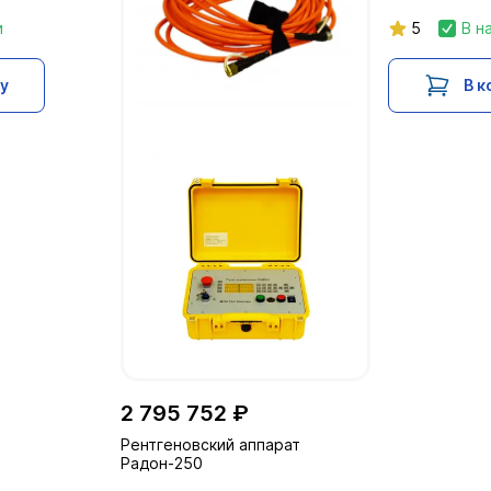
и
5
В н
ну
В к
2 795 752 ₽
Рентгеновский аппарат
Радон-250