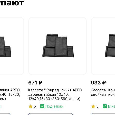
упают
671 ₽
933 ₽
линия АРГО
Кассета "Конрад" линия АРГО
Кассета "Кон
х40, 15х20,
двойная гибкая 10х40,
двойная гибк
 см)
12х40,15х30 (360-599 кв. см)
з
5
Под заказ
5
В н