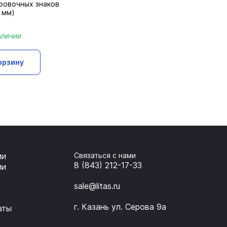
ровочных знаков
 мм)
аличии
орзину
ии
Связаться с нами
8 (843) 212-17-33
ии
sale@litas.ru
г. Казань ул. Серова 9а
аты