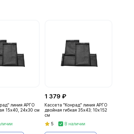
1 379 ₽
рад" линия АРГО
Кассета "Конрад" линия АРГО
ая 15х40, 24х30 см
двойная гибкая 35х43; 10х152
см
аличии
5
В наличии