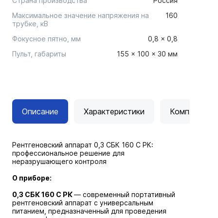
Страна производства
Россия
Максимальное значение напряжения на
160
трубке, кВ
Фокусное пятно, мм
0,8 × 0,8
Пульт, габариты
155 × 100 × 30 мм
Описание
Характеристики
Комплектац
Рентгеновский аппарат 0,3 СБК 160 С РК:
профессиональное решение для
неразрушающего контроля
О приборе:
0,3 СБК 160 С РК
— современный портативный
рентгеновский аппарат с универсальным
питанием, предназначенный для проведения