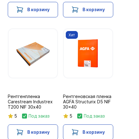
В корзину
В корзину
Хит
Рентгенпленка
Рентгеновская пленка
Carestream Industrex
AGFA Structurix D5 NIF
T200 NIF 30х40
30x40
5
Под заказ
5
Под заказ
В корзину
В корзину