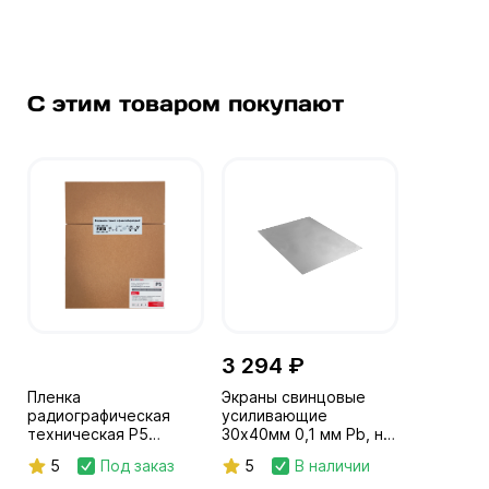
С этим товаром покупают
3 294 ₽
Пленка
Экраны свинцовые
радиографическая
усиливающие
техническая Р5
30х40мм 0,1 мм Pb, на
30х40/100л. IF с
полимерной основе
5
Под заказ
5
В наличии
пролож.бумагой