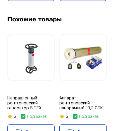
Похожие товары
Направленный
Аппарат
рентгеновский
рентгеновский
генератор SITEX
панорамный "0,3 СБК
D1802
200 СП РК" с питанием
5
Под заказ
5
Под заказ
24 В