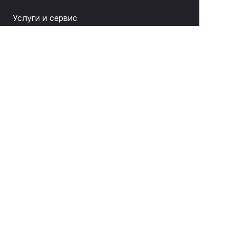
Услуги и сервис
Как купить
О компании
Связаться с нами
8 (843) 212-17-33
sale@litas.ru
г. Казань ул. Серова 9а
Подписаться на новости и акции