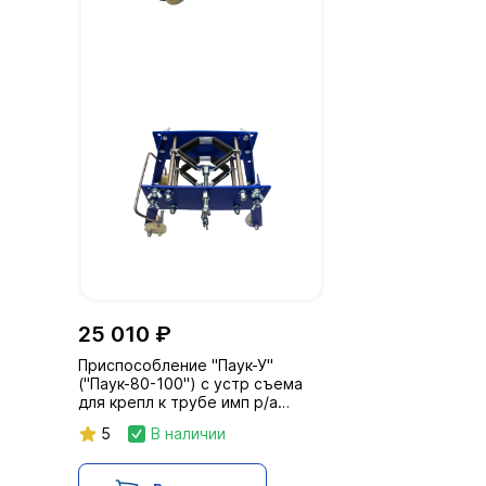
25 010 ₽
Приспособление "Паук-У"
("Паук-80-100") с устр съема
для крепл к трубе имп р/а
Арина, Памир (с D от 80 до 100
5
В наличии
мм)