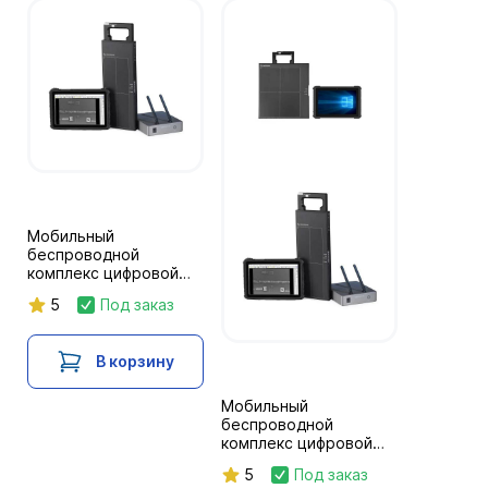
Мобильный
беспроводной
комплекс цифровой
радиографии Экоскан
5
Под заказ
1030
В корзину
Мобильный
беспроводной
комплекс цифровой
радиографии Экоскан
5
Под заказ
10