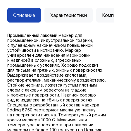
Описание
Характеристики
Комплектац
Промышленный лаковый маркер для
промышленной, индустриальной графики,
с пулевидным наконечником повышенной
устойчивости к истиранию. Маркер
универсален для нанесения маркировки
и надписей в сложных, агрессивных
промышленных условиях. Хорошо подходит
для письма на грязных, жирных поверхностях.
Выдерживает воздействие кислотами,
растворителями, механическому воздействию.
Стойкие чернила, ложатся густым плотным
слоем с лаковым эффектом на гладкие
и пористые поверхности. Надписи хорошо
видно издалека на тёмных поверхностях.
Специально разработанный состав маркера
Edding 8750 растворяют масляную пленку
на поверхности письма. Температурный режим
краски маркера 1000 C. Максимальная
температура поверхности при написании
маркером не более 100 градусов по Цельсию.