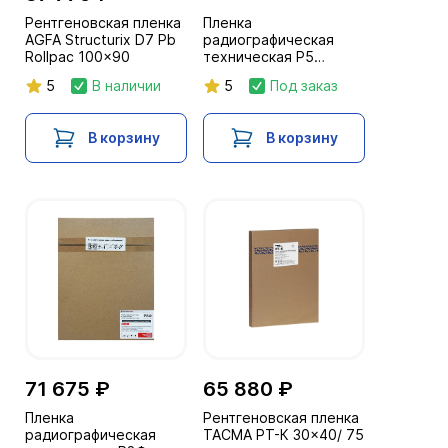
Рентгеновская пленка
Пленка
AGFA Structurix D7 Pb
радиографическая
Rollpac 100x90
техническая Р5
30х40/100л. IF с
5
В наличии
5
Под заказ
пролож.бумагой
В корзину
В корзину
71 675 ₽
65 880 ₽
Пленка
Рентгеновская пленка
радиографическая
ТАСМА РТ-К 30x40/ 75