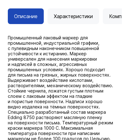
Описание
Характеристики
Комплектац
Промышленный лаковый маркер для
промышленной, индустриальной графики,
с пулевидным наконечником повышенной
устойчивости к истиранию. Маркер
универсален для нанесения маркировки
и надписей в сложных, агрессивных
промышленных условиях. Хорошо подходит
для письма на грязных, жирных поверхностях.
Выдерживает воздействие кислотами,
растворителями, механическому воздействию.
Стойкие чернила, ложатся густым плотным
слоем с лаковым эффектом на гладкие
и пористые поверхности. Надписи хорошо
видно издалека на тёмных поверхностях.
Специально разработанный состав маркера
Edding 8750 растворяют масляную пленку
на поверхности письма. Температурный режим
краски маркера 1000 C. Максимальная
температура поверхности при написании
маркером не более 100 градусов по Цельсию.