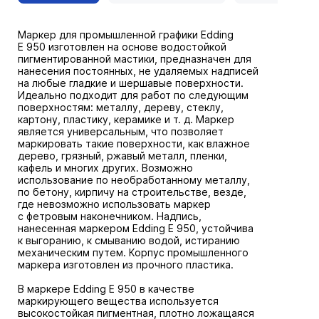
Маркер для промышленной графики Edding
E 950 изготовлен на основе водостойкой
пигментированной мастики, предназначен для
нанесения постоянных, не удаляемых надписей
на любые гладкие и шершавые поверхности.
Идеально подходит для работ по следующим
поверхностям: металлу, дереву, стеклу,
картону, пластику, керамике и т. д. Маркер
является универсальным, что позволяет
маркировать такие поверхности, как влажное
дерево, грязный, ржавый металл, пленки,
кафель и многих других. Возможно
использование по необработанному металлу,
по бетону, кирпичу на строительстве, везде,
где невозможно использовать маркер
с фетровым наконечником. Надпись,
нанесенная маркером Edding E 950, устойчива
к выгоранию, к смыванию водой, истиранию
механическим путем. Корпус промышленного
маркера изготовлен из прочного пластика.
В маркере Edding E 950 в качестве
маркирующего вещества используется
высокостойкая пигментная, плотно ложащаяся