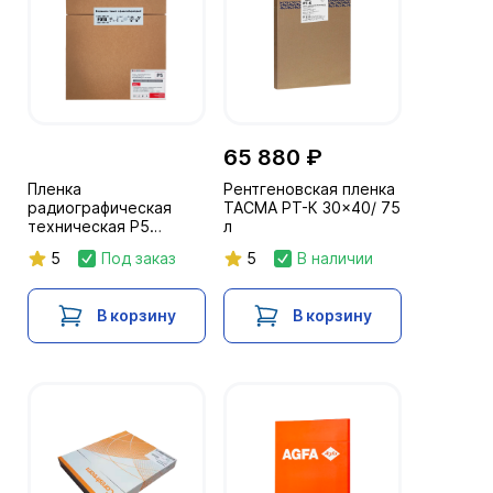
65 880 ₽
Пленка
Рентгеновская пленка
радиографическая
ТАСМА РТ-К 30x40/ 75
техническая Р5
л
30х40/100л. IF с
5
Под заказ
5
В наличии
пролож.бумагой
В корзину
В корзину