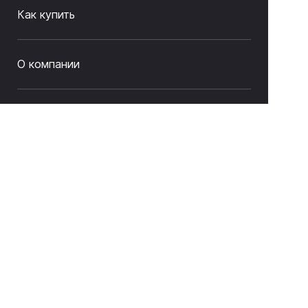
Как купить
О компании
Связаться с нами
8 (843) 212-17-33
sale@litas.ru
г. Казань ул. Серова 9а
Подписаться на новости и акции