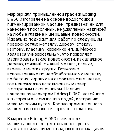
Маркер для промышленной графики Edding
E 950 изготовлен на основе водостойкой
пигментированной мастики, предназначен для
нанесения постоянных, не удаляемых надписей
на любые гладкие и шершавые поверхности.
Идеально подходит для работ по следующим
поверхностям: металлу, дереву, стеклу,
картону, пластику, керамике и т. д. Маркер
является универсальным, что позволяет
маркировать такие поверхности, как влажное
дерево, грязный, ржавый металл, пленки,
кафель и многих других. Возможно
использование по необработанному металлу,
по бетону, кирпичу на строительстве, везде,
где невозможно использовать маркер
с фетровым наконечником. Надпись,
нанесенная маркером Edding E 950, устойчива
к выгоранию, к смыванию водой, истиранию
механическим путем. Корпус промышленного
маркера изготовлен из прочного пластика.
В маркере Edding E 950 в качестве
маркирующего вещества используется
высокостойкая пигментная, плотно ложащаяся