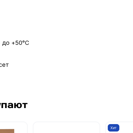
 до +50°C
сет
упают
Хит