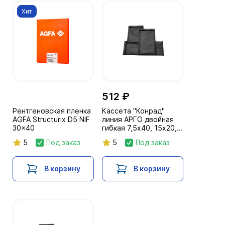
Хит
512 ₽
Рентгеновская пленка
Кассета "Конрад"
AGFA Structurix D5 NIF
линия АРГО двойная
30x40
гибкая 7,5х40, 15х20,
10х30 (281-359 кв. см)
5
Под заказ
5
Под заказ
В корзину
В корзину