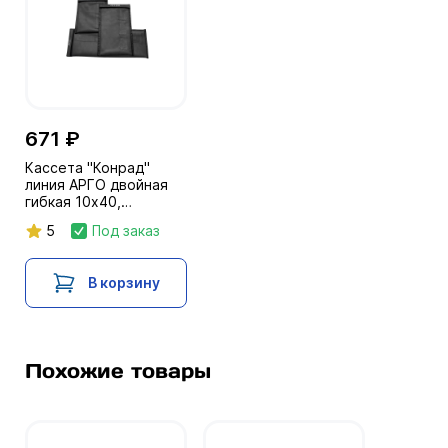
671 ₽
Кассета "Конрад"
линия АРГО двойная
гибкая 10х40,
12х40,15х30 (360-599
5
Под заказ
кв. см)
В корзину
Похожие товары