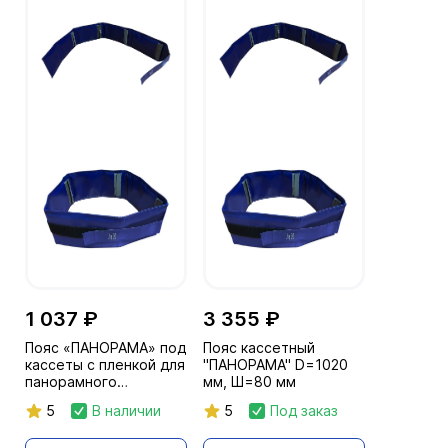
1 037 ₽
3 355 ₽
Пояс «ПАНОРАМА» под
Пояс кассетный
кассеты с пленкой для
"ПАНОРАМА" D=1020
панорамного
мм, Ш=80 мм
просвечивания за
5
В наличии
5
Под заказ
пог.метр. - ширина
пленки 80 мм