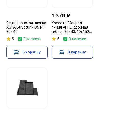
1 379 ₽
Рентгеновская пленка
Кассета "Конрад"
AGFA Structurix D5 NIF
линия АРГО двойная
30x40
гибкая 35х43; 10х152
см
5
Под заказ
5
В наличии
В корзину
В корзину