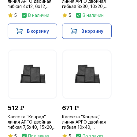
линия АРГО двойная
линия АРГО двойная
гибкая 4х12, 6х12,
гибкая 8х30, 10х20,
6х20, 6х24, 8х20,
10х24 (200-280 кв.см)
5
В наличии
5
В наличии
10х16 (< 200 кв.см)
В корзину
В корзину
512 ₽
671 ₽
Кассета "Конрад"
Кассета "Конрад"
линия АРГО двойная
линия АРГО двойная
гибкая 7,5х40, 15х20,
гибкая 10х40,
10х30 (281-359 кв. см)
12х40,15х30 (360-599
5
Под заказ
5
Под заказ