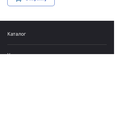
Каталог
Услуги и сервис
Как купить
О компании
Связаться с нами
8 (843) 212-17-33