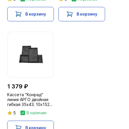
кв. см)
В корзину
В корзину
1 379 ₽
Кассета "Конрад"
линия АРГО двойная
гибкая 35х43; 10х152
см
5
В наличии
В корзину