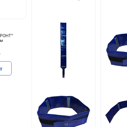
ФРОНТ"
мм
з
ну