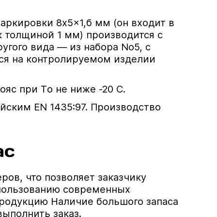
ркировки 8x5x1,б мм (он входит в
к толщиной 1 мм) производится с
гого вида — из набора No5, с
тся на контролируемом изделии
яс при Tо не ниже -20 С.
ейским EN 1435:97. Производство
ас
ов, что позволяет заказчику
спользованию современных
родукцию Наличие большого запаса
ыполнить заказ.