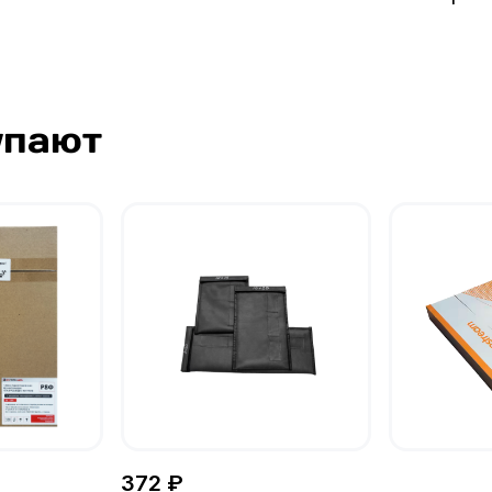
упают
372 ₽