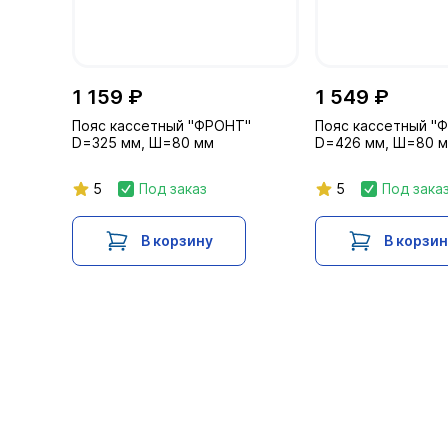
1 159 ₽
1 549 ₽
Пояс кассетный "ФРОНТ"
Пояс кассетный "
D=325 мм, Ш=80 мм
D=426 мм, Ш=80 
5
Под заказ
5
Под зака
В корзину
В корзи