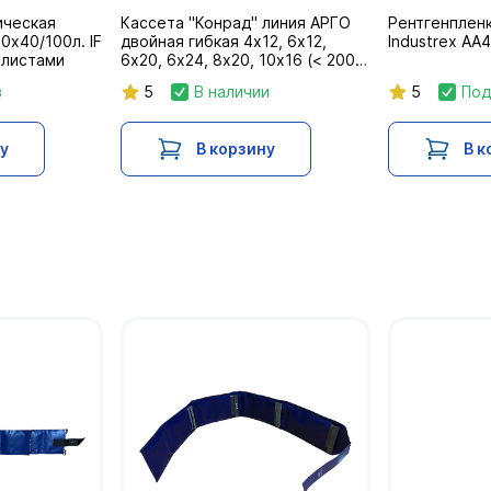
ическая
Кассета "Конрад" линия АРГО
Рентгенпленк
0х40/100л. IF
двойная гибкая 4х12, 6х12,
Industrex AA
 листами
6х20, 6х24, 8х20, 10х16 (< 200
кв.см)
з
5
В наличии
5
Под
ну
В корзину
В к