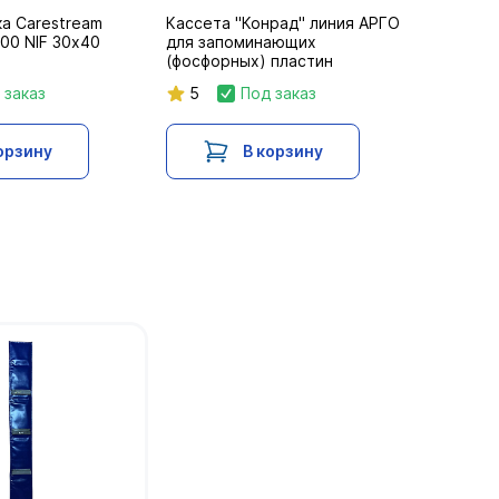
а Carestream
Кассета "Конрад" линия АРГО
400 NIF 30х40
для запоминающих
(фосфорных) пластин
 заказ
5
Под заказ
орзину
В корзину