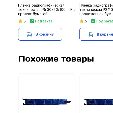
Пленка радиографическая
Пленка радиограф
техническая Р5 30х40/100л. IF с
техническая Р8Ф 3
пролож.бумагой
проложенная бум.
5
Под заказ
5
Под зака
В корзину
В корзи
Похожие товары