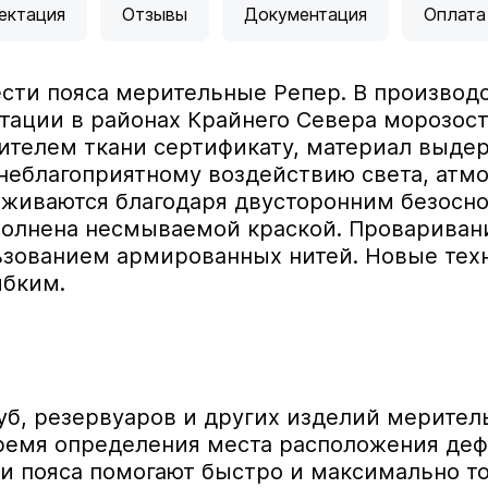
ектация
Отзывы
Документация
Оплата
сти пояса мерительные Репер. В производс
тации в районах Крайнего Севера морозост
ителем ткани сертификату, материал выдер
неблагоприятному воздействию света, атм
живаются благодаря двусторонним безосно
полнена несмываемой краской. Провариван
зованием армированных нитей. Новые тех
ибким.
б, резервуаров и других изделий мерител
ремя определения места расположения деф
и пояса помогают быстро и максимально т