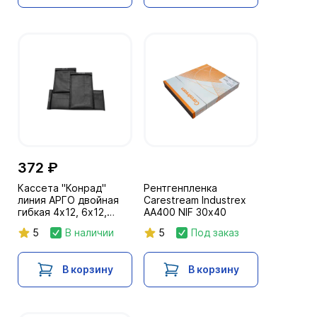
372 ₽
Кассета "Конрад"
Рентгенпленка
линия АРГО двойная
Carestream Industrex
гибкая 4х12, 6х12,
AA400 NIF 30х40
6х20, 6х24, 8х20,
5
В наличии
5
Под заказ
10х16 (< 200 кв.см)
В корзину
В корзину