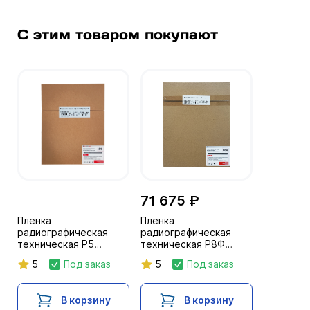
С этим товаром покупают
71 675 ₽
Пленка
Пленка
радиографическая
радиографическая
техническая Р5
техническая Р8Ф
30х40/100л. IF с
30х40/100л. IF
5
Под заказ
5
Под заказ
пролож.бумагой
проложенная бум.
листами
В корзину
В корзину