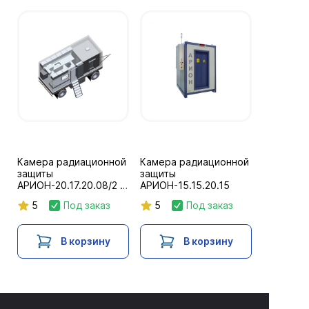
Камера радиационной
Камера радиационной
защиты
защиты
АРИОН-20.17.20.08/2 в
АРИОН-15.15.20.15
составе мобильной
5
Под заказ
5
Под заказ
лаборатории
В корзину
В корзину