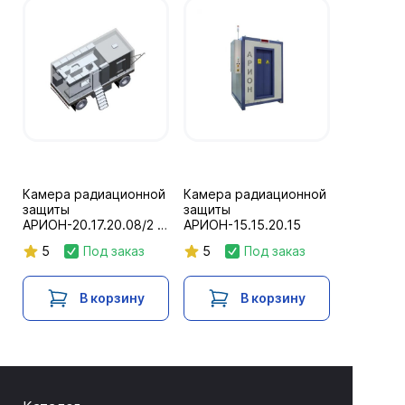
Камера радиационной
Камера радиационной
защиты
защиты
АРИОН-20.17.20.08/2 в
АРИОН-15.15.20.15
составе мобильной
5
Под заказ
5
Под заказ
лаборатории
В корзину
В корзину