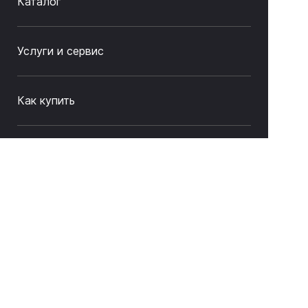
Каталог
Услуги и сервис
Как купить
О компании
Связаться с нами
8 (843) 212-17-33
sale@litas.ru
г. Казань ул. Серова 9а