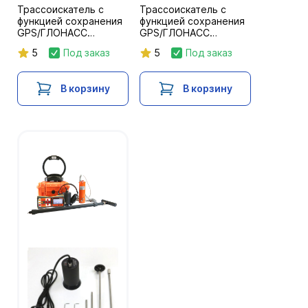
Трассоискатель с
Трассоискатель с
функцией сохранения
функцией сохранения
GPS/ГЛОНАСС
GPS/ГЛОНАСС
координат "Успех
координат "Успех
5
Под заказ
5
Под заказ
АГ-309.20К"
АГ-309.60К"
В корзину
В корзину