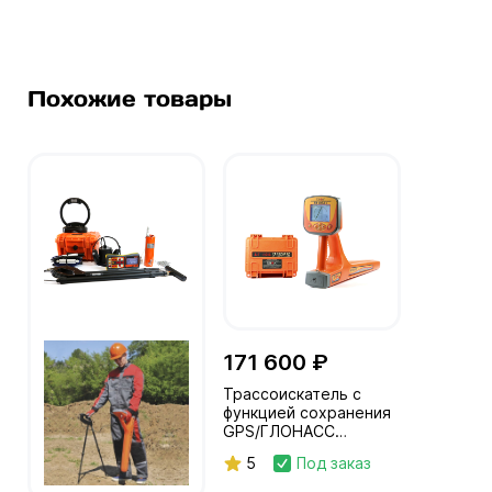
Похожие товары
171 600 ₽
Трассоискатель с
функцией сохранения
GPS/ГЛОНАСС
координат "Успех
5
Под заказ
АГ-309.15К"