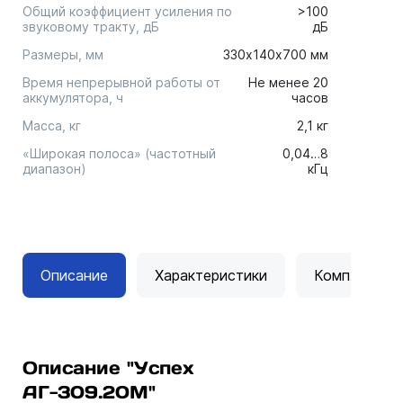
Общий коэффициент усиления по
>100
звуковому тракту, дБ
дБ
Размеры, мм
330х140х700 мм
Время непрерывной работы от
Не менее 20
аккумулятора, ч
часов
Масса, кг
2,1 кг
«Широкая полоса» (частотный
0,04…8
диапазон)
кГц
Описание
Характеристики
Комплектац
Описание "Успех
АГ-309.20М"