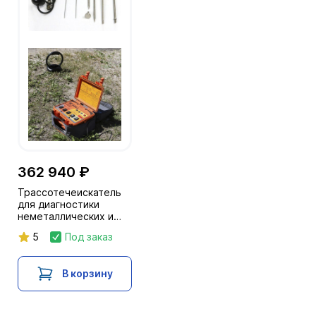
362 940 ₽
Трассотечеискатель
для диагностики
неметаллических и
металлических
5
Под заказ
трубопроводов
"Успех ТПТ-522Н"
В корзину