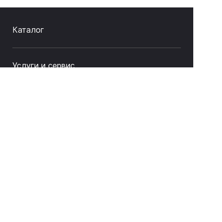
Каталог
Услуги и сервис
Как купить
О компании
Связаться с нами
8 (843) 212-17-33
sale@litas.ru