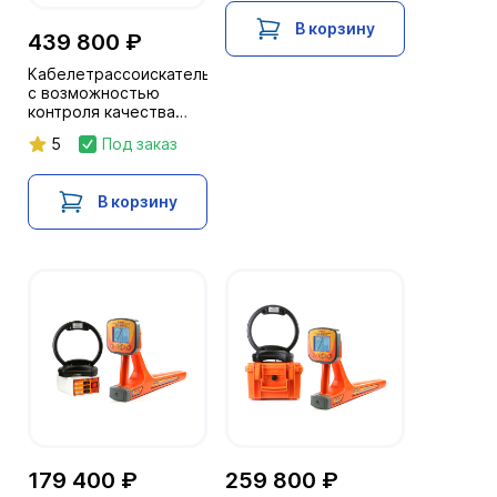
В корзину
439 800 ₽
Кабелетрассоискатель
с возможностью
контроля качества
изоляции "Атлет
5
Под заказ
ТЭК-120ГАЗ-4Н"
В корзину
179 400 ₽
259 800 ₽