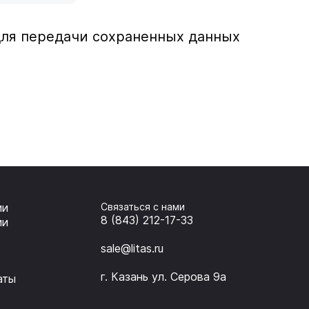
для передачи сохраненных данных
ии
Связаться с нами
8 (843) 212-17-33
ии
sale@litas.ru
г. Казань ул. Серова 9а
аты