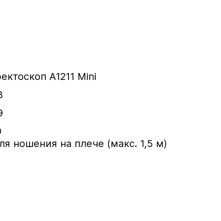
ктоскоп А1211 Mini
8
9
0
 ношения на плече (макс. 1,5 м)