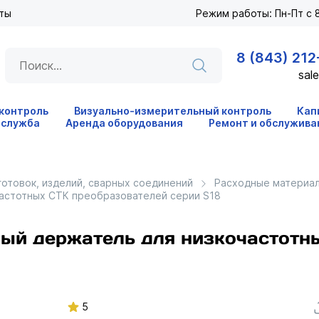
ты
Режим работы: Пн-Пт с 8
8 (843) 212
sale
 контроль
Визуально-измерительный контроль
Кап
 служба
Аренда оборудования
Ремонт и обслужива
готовок, изделий, сварных соединений
Расходные материал
астотных СТК преобразователей серии S18
ый держатель для низкочастотн
5