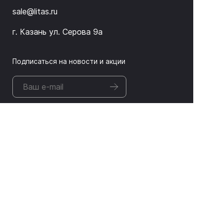
sale@litas.ru
г. Казань ул. Серова 9а
Подписаться на новости и акции
ЛИТАС 2026 © Оборудование для неразрушающего
контроля и дефектоскопии
Информация, представленная на сайте, не является
публичной офертой