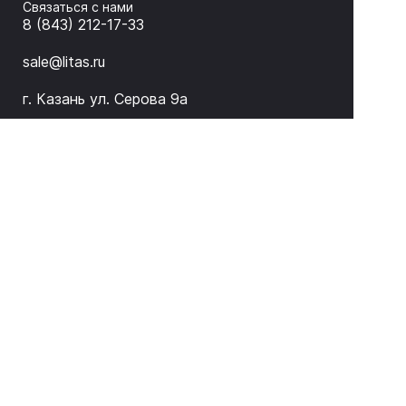
Связаться с нами
8 (843) 212-17-33
sale@litas.ru
г. Казань ул. Серова 9а
Подписаться на новости и акции
ЛИТАС 2026 © Оборудование для неразрушающего
контроля и дефектоскопии