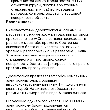
применяется для контроля протяженных
объектов (трубы, прутки, арматурные
стержни, листы и т.п.) волноводным
методом. Контроль ведется с торцевой
поверхности объекта.
Возможности:
Низкочастотный дефектоскоп А1220 ANKER
работает в режиме эхо – метода, при котором
представление А-Скана сигнала происходит в
реальном масштабе времени. Состояние
анкерного болта оценивается по наличию,
уровню и расположению на развертке (шкала
Х) амплитуды ультразвукового сигнала,
отраженного от противоположной
поверхности болта и зафиксированного при его
продольном прозвучивании.
Дефектоскоп представляет собой компактный
электронный блок с большим
высококонтрастным цветным TFT дисплеем и
клавиатурой. На дисплее отображаются
результаты измерений в виде А-скана сигнала.
С помощью одинарного кабеля LEMO-LEMO к
электронному блоку подключается
низкочастотный ультразвуковой прямой