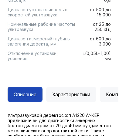
Масса, кг
0,8
Диапазон устанавливаемых
от 500 до
скоростей ультразвука
15 000
Номинальные рабочие частоты
от 25 до
ультразвука
250 кГц
Диапазон измерений глубины
от 600 до
залегания дефекта, мм
3 000
Отклонение установки
±(0,05L+1,00)
усиления
мм
Описание
Характеристики
Комплектац
Ультразвуковой дефектоскоп А1220 ANKER
предназначен для диагностики анкерных
болтов диаметром от 20 до 40 мм фундаментов
металлических опор контактной сети. Также
прибор может быть использован для оценки