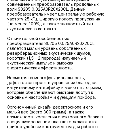
совмещенный преобразователь продольных
волн S0205 0.025A0R20Х20CL. Данный
преобразователь имеет центральную рабочую
частоту 25 кГц, широкую полосу пропускания
(не менее 100%), а также жидкостный тип
акустического контакта.
Отличительной особенностью
преобразователя S0205 0.025A0R20Х20CL
является малый уровень собственных
реверберационных акустических шумов,
короткий (1,5 – 2 периода) излучаемый
акустический импульс и высокая
энергетическая эффективность.
Несмотря на многофункциональность,
дефектоскоп прост в управлении благодаря
интуитивному интерфейсу и меню пиктограмм,
которые обеспечивают быстрый доступ к
основным настройкам и функциям прибора.
Эргономичный дизайн дефектоскопа и его
малый вес (всего 800 грамм), а также
возможность крепления электронного блока в
специализированном планшете делают этот
прибор удобным инструментом для работы в