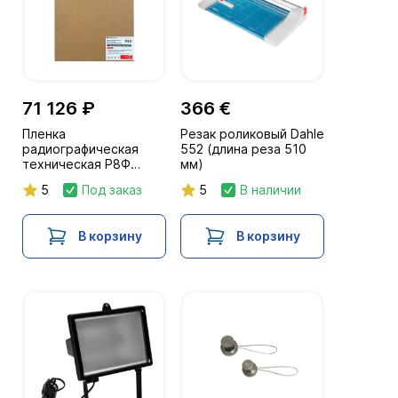
71 126 ₽
366 €
Пленка
Резак роликовый Dahle
радиографическая
552 (длина реза 510
техническая Р8Ф
мм)
30х40/100л. NIF
5
Под заказ
5
В наличии
В корзину
В корзину