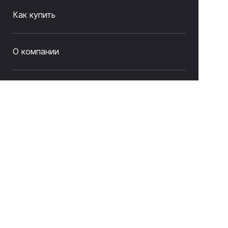
Как купить
О компании
Связаться с нами
8 (843) 212-17-33
sale@litas.ru
г. Казань ул. Серова 9а
Подписаться на новости и акции