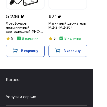
5 246 ₽
671 ₽
Фотофонарь
Магнитный держатель
неактиничный
МД-2 (МД-20)
светодиодный,ФНС-
стандарт с
5
В наличии
5
В наличии
переменной
освещенностью
В корзину
В корзину
Каталог
Услуги и сервис