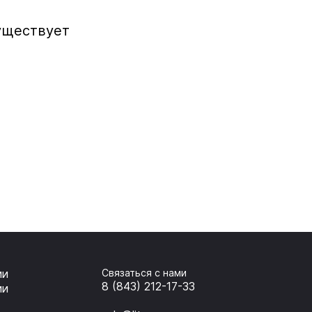
уществует
ии
Связаться с нами
8 (843) 212-17-33
ии