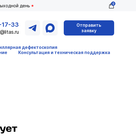
0
выходной день
-17-33
Отправить
заявку
@litas.ru
иллярная дефектоскопия
ние
Консультация и техническая поддержка
ует