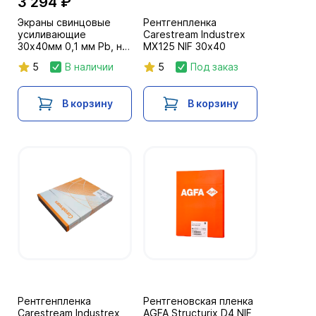
3 294 ₽
Экраны свинцовые
Рентгенпленка
усиливающие
Carestream Industrex
30х40мм 0,1 мм Pb, на
MX125 NIF 30х40
полимерной основе
5
В наличии
5
Под заказ
В корзину
В корзину
Рентгенпленка
Рентгеновская пленка
Carestream Industrex
AGFA Structurix D4 NIF