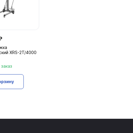
₽
жка
ский XRS-2T/4000
 заказ
орзину