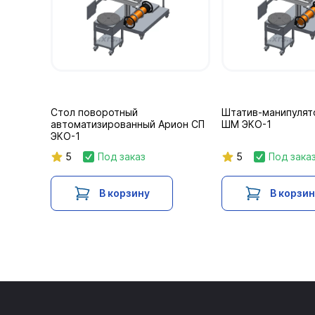
Стол поворотный
Штатив-манипуля
автоматизированный Арион СП
ШМ ЭКО-1
ЭКО-1
5
Под заказ
5
Под зака
В корзину
В корзи