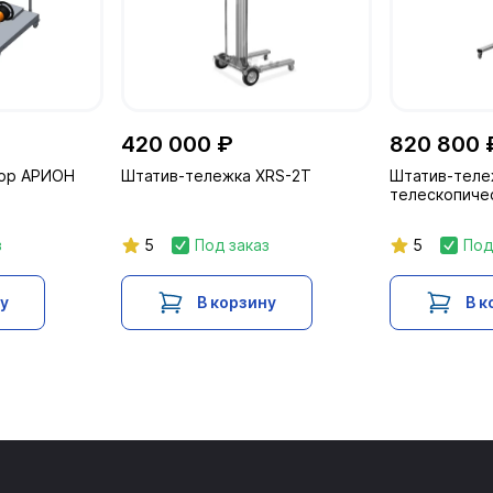
420 000 ₽
820 800 
тор АРИОН
Штатив-тележка XRS-2T
Штатив-теле
телескопиче
з
5
Под заказ
5
Под
ну
В корзину
В к