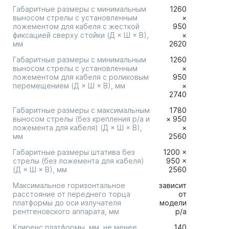
Габаритные размеры с минимальным
1260
выносом стрелы с установленным
×
ложементом для кабеля с жесткой
950
фиксацией сверху стойки (Д × Ш × В),
×
мм
2620
Габаритные размеры с минимальным
1260
выносом стрелы с установленным
×
ложементом для кабеля с роликовым
950
перемещением (Д × Ш × В), мм
×
2740
Габаритные размеры с максимальным
1780
выносом стрелы (без крепления р/а и
× 950
ложемента для кабеля) (Д × Ш × В),
×
мм
2560
Габаритные размеры штатива без
1200 ×
стрелы (без ложемента для кабеля)
950 ×
(Д × Ш × В), мм
2560
Максимальное горизонтальное
зависит
расстояние от переднего торца
от
платформы до оси излучателя
модели
рентгеновского аппарата, мм
р/а
Клиренс платформы, мм, не менее
140