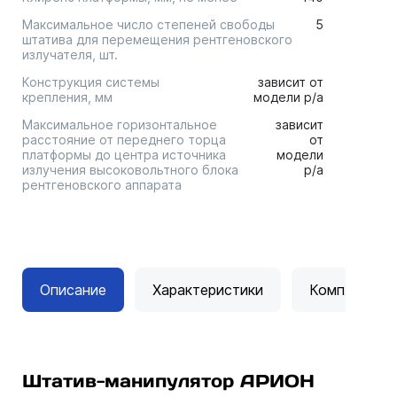
Максимальное число степеней свободы
5
штатива для перемещения рентгеновского
излучателя, шт.
Конструкция системы
зависит от
крепления, мм
модели р/а
Максимальное горизонтальное
зависит
расстояние от переднего торца
от
платформы до центра источника
модели
излучения высоковольтного блока
р/а
рентгеновского аппарата
Описание
Характеристики
Комплектац
Штатив-манипулятор АРИОН