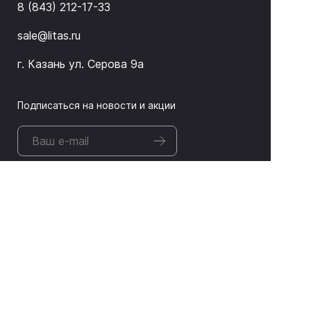
8 (843) 212-17-33
sale@litas.ru
г. Казань ул. Серова 9а
Подписаться на новости и акции
ЛИТАС 2026 © Оборудование для неразрушающего
контроля и дефектоскопии
Информация, представленная на сайте, не является
публичной офертой