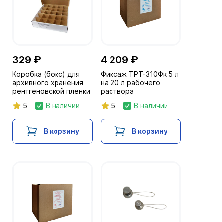
329 ₽
4 209 ₽
Коробка (бокс) для
Фиксаж ТРТ-310Фк 5 л
архивного хранения
на 20 л рабочего
рентгеновской пленки
раствора
5
В наличии
5
В наличии
В корзину
В корзину