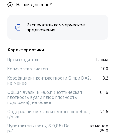
Нашли дешевле?
Распечатать коммерческое
предложение
Характеристики
Производитель
Тасма
Количество листов
100
Коэффициент контрастности G при D=2,
3,2
не менее
Общая вуаль, Б (е.о.п.) (оптическая
0,16
плотность вуали плюс плотность
подложки), не более
Содержание металлического серебра,
21,5
г/м.кв
Чувствительность, S 0,85+Do
не менее
р-1
25,0