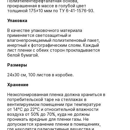
Полиэтилентерефталатная основа,
прокрашенная в массе в голубой цвет
толщиной 175±10 мкм по ТУ 6-41-1576-93.
Упаковка
В качестве упаковочного материала
применяется светозащитный и
влагонепроницаемый полиэтиленовый пакет,
инертный к фотографическим слоям. Каждый
лист пленки с обеих сторон прокладывается
белой бумагой.
Размеры
24x30 см, 100 листов в коробке.
Хранение
Неэкспонированная пленка должна храниться в
потребительской таре на стеллажах в
вентилируемом помещении при температуре
от 14°С до 22°С и относительной влажности
воздуха от 50% до 70%, куда не должны
проникать вредные для пленки газы. Не
допускается хранение пленки в помещениях,
где находятся радиоактивные вещества и