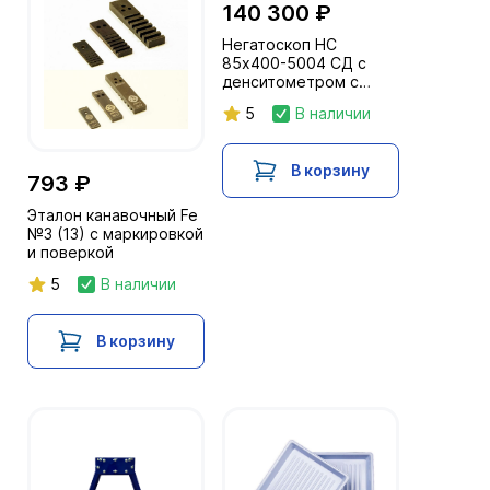
140 300 ₽
Негатоскоп НС
85х400-5004 СД с
денситометром с
поверкой
5
В наличии
производителя;
диапазон индикации 0-
6,0 Б
В корзину
793 ₽
Эталон канавочный Fe
№3 (13) с маркировкой
и поверкой
5
В наличии
В корзину