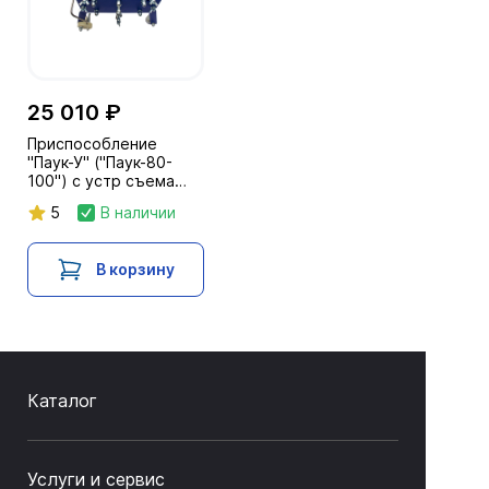
25 010 ₽
Приспособление
"Паук-У" ("Паук-80-
100") с устр съема
для крепл к трубе имп
5
В наличии
р/а Арина, Памир (с D
от 80 до 100 мм)
В корзину
Каталог
Услуги и сервис