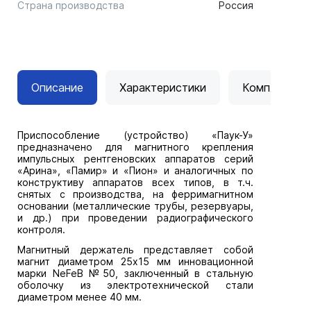
Страна производства
Россия
Описание
Характеристики
Комплектац
Приспособление (устройство) «Паук-У»
предназначено для магнитного крепления
импульсных рентгеновских аппаратов серий
«Арина», «Памир» и «Пион» и аналогичных по
конструктиву аппаратов всех типов, в т.ч.
снятых с производства, на ферримагнитном
основании (металлические трубы, резервуары,
и др.) при проведении радиографического
контроля.
Магнитный держатель представляет собой
магнит диаметром 25х15 мм инновационной
марки NeFeB №50, заключенный в стальную
оболочку из электротехнической стали
диаметром менее 40 мм.