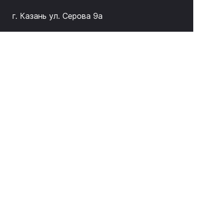
г. Казань ул. Серова 9а
Подписаться на новости и акции
ЛИТАС 2026 © Оборудование для неразрушающего
контроля и дефектоскопии
Информация, представленная на сайте, не является
публичной офертой
Промышленный маркетинг —
Отдел роста