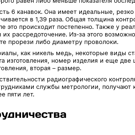
рого равен либо меньше показателя обслед
есть 6 канавок. Она имеет идеальные, резк
ивается в 1,39 раза. Общая толщина контр
ле это происходит постепенно. Также у ре
 их рассредоточение. Из-за этого возможн
те прорези либо диаметру проволоки.
иалы, как никель медь, некоторые виды ста
та изготовления, номер изделия и еще две 
овления, вторая – размер.
ствительности радиографического контроля
трудниками службы метрологии, получают 
е пяти лет.
удничества