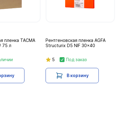
ая пленка ТАСМА
Рентгеновская пленка AGFA
 75 л
Structurix D5 NIF 30x40
аличии
5
Под заказ
орзину
В корзину