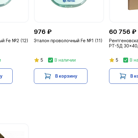
976 ₽
60 756 ₽
й Fe №2 (12)
Эталон проволочный Fe №1 (11)
Рентгеновск
РТ-5Д 30x40/
и
5
В наличии
5
В н
ну
В корзину
В к