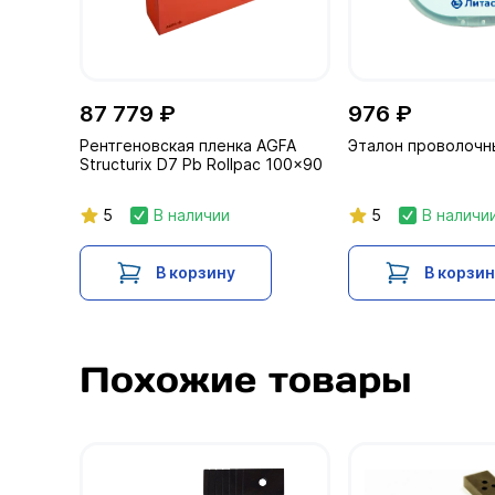
87 779 ₽
976 ₽
Рентгеновская пленка AGFA
Эталон проволочны
Structurix D7 Pb Rollpac 100x90
5
В наличии
5
В наличи
В корзину
В корзи
Похожие товары