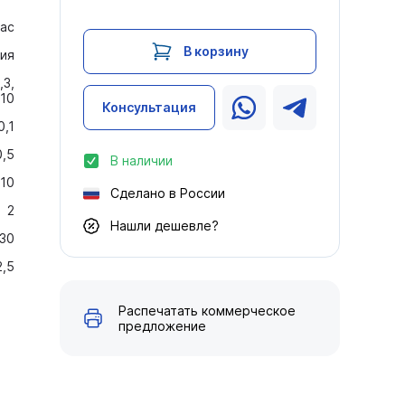
ас
В корзину
ия
,3,
,10
Консультация
0,1
0,5
В наличии
10
Сделано в России
2
Нашли дешевле?
30
2,5
Распечатать коммерческое
предложение