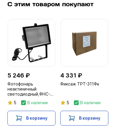
С этим товаром покупают
5 246 ₽
4 331 ₽
Фотофонарь
Фиксаж ТРТ-311Фк
неактиничный
светодиодный,ФНС-
стандарт с
5
В наличии
5
В наличии
переменной
освещенностью
В корзину
В корзину