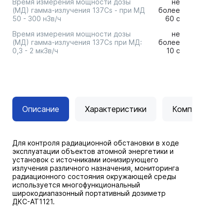
Время измерения мощности дозы
не
(МД) гамма-излучения 137Cs - при МД
более
50 - 300 нЗв/ч
60 с
Время измерения мощности дозы
не
(МД) гамма-излучения 137Cs при МД:
более
0,3 - 2 мкЗв/ч
10 с
Описание
Характеристики
Комплектац
Для контроля радиационной обстановки в ходе
эксплуатации объектов атомной энергетики и
установок с источниками ионизирующего
излучения различного назначения, мониторинга
радиационного состояния окружающей среды
используется многофункциональный
широкодиапазонный портативный дозиметр
ДКС-АТ1121.