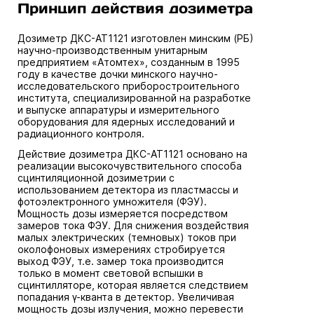
Принцип действия дозиметра
Дозиметр ДКС-АТ1121 изготовлен минским (РБ)
научно-производственным унитарным
предприятием «Атомтех», созданным в 1995
году в качестве дочки минского научно-
исследовательского приборостроительного
института, специализированной на разработке
и выпуске аппаратуры и измерительного
оборудования для ядерных исследований и
радиационного контроля.
Действие дозиметра ДКС-АТ1121 основано на
реализации высокочувствительного способа
сцинтиляционной дозиметрии с
использованием детектора из пластмассы и
фотоэлектронного умножителя (ФЭУ).
Мощность дозы измеряется посредством
замеров тока ФЭУ. Для снижения воздействия
малых электрических (темновых) токов при
околофоновых измерениях стробируется
выход ФЭУ, т.е. замер тока производится
только в момент световой вспышки в
сцинтилляторе, которая является следствием
попадания γ-кванта в детектор. Увеличивая
мощность дозы излучения, можно перевести