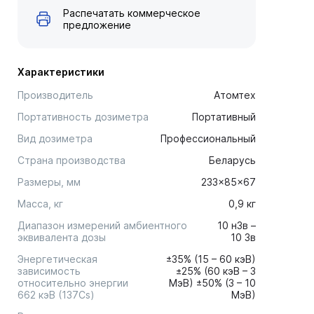
Распечатать коммерческое
предложение
Характеристики
Производитель
Атомтех
Портативность дозиметра
Портативный
Вид дозиметра
Профессиональный
Страна производства
Беларусь
Размеры, мм
233x85x67
Масса, кг
0,9 кг
Диапазон измерений амбиентного
10 нЗв –
эквивалента дозы
10 Зв
Энергетическая
±35% (15 – 60 кэВ)
зависимость
±25% (60 кэВ – 3
относительно энергии
МэВ) ±50% (3 – 10
662 кэВ (137Cs)
МэВ)