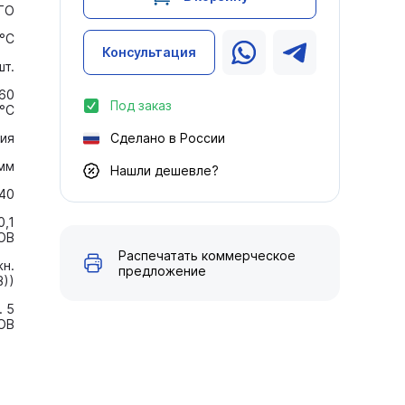
TO
 °C
Консультация
шт.
+60
Под заказ
°C
ия
Сделано в России
 мм
Нашли дешевле?
240
0,1
ОВ
Распечатать коммерческое
жн.
предложение
В))
. 5
 ОВ