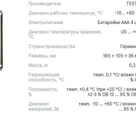
Производитель
TES
Диапазон рабочих температур, °С
-10... +60
Электропитание
Батарейки ААА 4 
Диапазон температуры хранения,
-20 ... 
°C
Страна производства
Герман
Размеры, мм
185 x 105 x 36
Масса, кг
0,
Разрешающая
темп. 0,1 °C/ влажн 
способность, °С
% 
Погрешность,
темп. ±0,4 °C (при +25 °C) / вла
%
±2-3 % ОВ (5 ... 95 % О
Диапазон
темп. -10 ... +60 °C / влажн
измерений, Зв
... 95 %