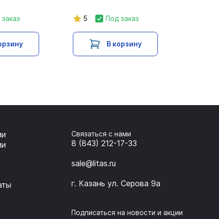
 заказ
5
Под заказ
орзину
В корзину
ии
Связаться с нами
8 (843) 212-17-33
ии
sale@litas.ru
г. Казань ул. Серова 9а
аты
Подписаться на новости и акции