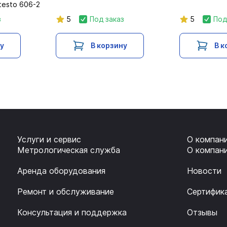
testo 606-2
з
5
Под заказ
5
Под
ну
В корзину
В к
Услуги и сервис
О компан
Метрологическая служба
О компан
Аренда оборудования
Новости
Ремонт и обслуживание
Сертифик
Консультация и поддержка
Отзывы