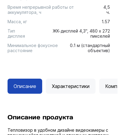
Время непрерывной работы от
4,5
аккумулятора, ч
ч.
Масса, кг
1.57
Тип
ЖК-дисплей 4,3", 480 x 272
дисплея
пикселей
Минимальное фокусное
0.1 м (стандартный
расстояние
объектив)
Описание
Характеристики
Комплектац
Описание продукта
Тепловизор в удобном дизайне видеокамеры с