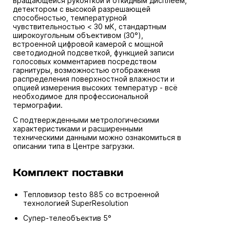
вращающейся рукояткой и откидным дисплеем,
детектором с высокой разрешающей
способностью, температурной
чувствительностью < 30 мК, стандартным
широкоугольным объективом (30°),
встроенной цифровой камерой с мощной
светодиодной подсветкой, функцией записи
голосовых комментариев посредством
гарнитуры, возможностью отображения
распределения поверхностной влажности и
опцией измерения высоких температур - всё
необходимое для профессиональной
термографии.
С подтвержденными метрологическими
характеристиками и расширенными
техническими данными можно ознакомиться в
описании типа в Центре загрузки.
Комплект поставки
Тепловизор testo 885 со встроенной
технологией SuperResolution
Супер-телеобъектив 5°