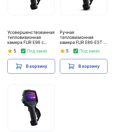
Усовершенствованная
Ручная
тепловизионная
тепловизионная
камера FLIR E96 с
камера FLIR E86-EST с
линзами 14 °, 640 x
объективом 14 °, 464
5
Под заказ
5
Под заказ
480
x 384
В корзину
В корзину