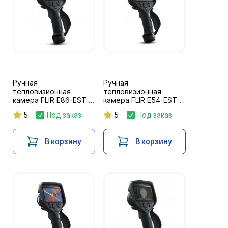
Ручная
Ручная
тепловизионная
тепловизионная
камера FLIR E86-EST с
камера FLIR E54-EST с
объективом 24 °, 464
объективом 24 °, 320 x
5
Под заказ
5
Под заказ
x 384
240
В корзину
В корзину