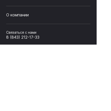
О компании
Связаться с нами
8 (843) 212-17-33
sale@litas.ru
г. Казань ул. Серова 9а
Подписаться на новости и акции