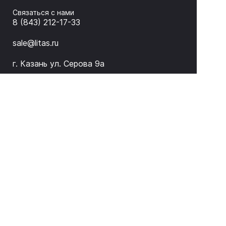
Связаться с нами
8 (843) 212-17-33
sale@litas.ru
г. Казань ул. Серова 9а
Подписаться на новости и акции
ЛИТАС 2026 © Оборудование для неразрушающего
контроля и дефектоскопии