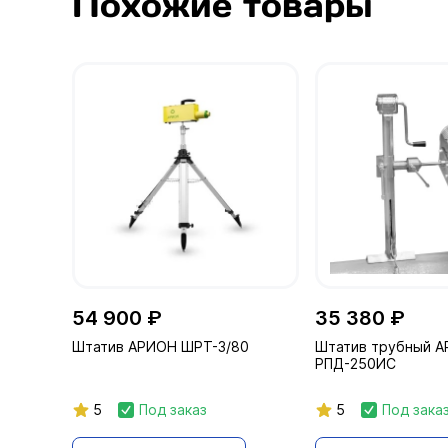
Похожие товары
54 900 ₽
35 380 ₽
Штатив АРИОН ШРТ-3/80
Штатив трубный А
РПД-250ИС
5
Под заказ
5
Под зака