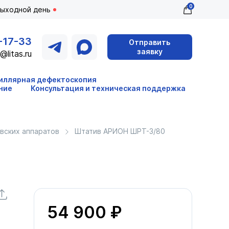
0
выходной день
-17-33
Отправить
заявку
@litas.ru
иллярная дефектоскопия
ние
Консультация и техническая поддержка
вских аппаратов
Штатив АРИОН ШРТ-3/80
54 900 ₽